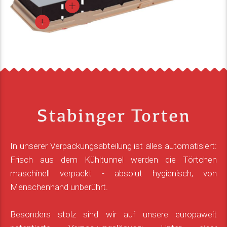
Stabinger Torten
In unserer Verpackungsabteilung ist alles automatisiert:
Frisch aus dem Kühltunnel werden die Törtchen
maschinell verpackt - absolut hygienisch, von
Menschenhand unberührt.
Besonders stolz sind wir auf unsere europaweit