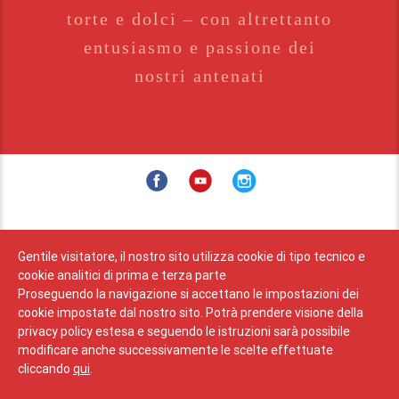
torte e dolci – con altrettanto
entusiasmo e passione dei
nostri antenati
Privacy
Contatti
Editoria
Gentile visitatore, il nostro sito utilizza cookie di tipo tecnico e
cookie analitici di prima e terza parte
Proseguendo la navigazione si accettano le impostazioni dei
© 2026 - Stabinger S.r.l.
cookie impostate dal nostro sito. Potrà prendere visione della
Via Anderter 11 I - 39030 Sesto (BZ)
privacy policy estesa e seguendo le istruzioni sarà possibile
Tel. +39 0474 710 352
modificare anche successivamente le scelte effettuate
Fax +39 0474 710 040
cliccando
qui
.
Email
info@stabinger.it